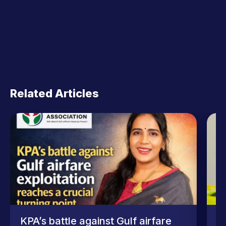
Related Articles
KPA’s battle against Gulf airfare
N