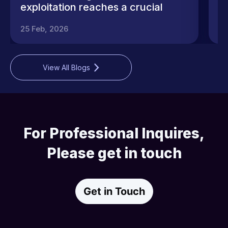
exploitation reaches a crucial
C
turning point
a
25 Feb, 2026
8 
C
O
C
a
View All Blogs
C
S
O
For Professional Inquires,
Please get in touch
Get in Touch