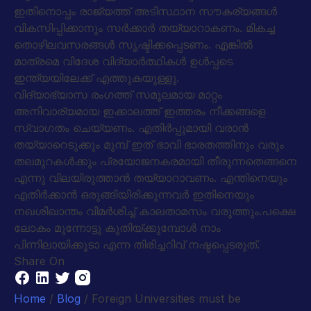
ഇതിനൊപ്പം രാജ്യത്ത് അടിസ്ഥാന സൗകര്യങ്ങൾ
വികസിപ്പിക്കാനും സർക്കാർ തയ്യാറാകണം. മികച്ച
തൊഴിലവസരങ്ങൾ സൃഷ്ടിക്കപ്പെടണം. എങ്കിൽ
മാത്രമെ വിദേശ വിദ്യാർത്ഥികൾ ഉൾപ്പടെ
ഇന്ത്യയിലേക്ക് എത്തുകയുള്ളു.
വിദ്യാഭ്യാസ രംഗത്ത് സമൂലമായ മാറ്റം
അനിവാര്യമായ ഇക്കാലത്ത് ഇത്തരം നീക്കങ്ങളെ
സ്വാഗതം ചെയ്യണം. എതിർപ്പുമായി വരാൻ
തയ്യാറെടുക്കും മുമ്പ് ഇത് ഭാവി ഭാരതത്തിനും വരും
തലമുറകൾക്കും പ്രയോജനകരമായി തീരുന്നതെങ്ങനെ
എന്നു വിലയിരുത്താൻ തയ്യാറാവണം. എന്തിനെയും
എതിർക്കാൻ ഒരുങ്ങിയിരിക്കുന്നവർ ഇതിനെയും
നഖശിഖാന്തം വിമർശിച്ച് കാലതാമസം വരുത്തും.പക്ഷെ
ലോകം മുന്നോട്ടു കുതിയ്ക്കുമ്പോൾ നാം
പിന്നിലായിക്കൂടാ എന്ന തിരിച്ചറിവ് നഷ്ടപ്പെടരുത്.
Share On
Home
/
Blog
/ Foreign Universities must be